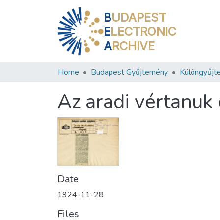
B
UDAPEST
E
LECTRONIC
A
RCHIVE
Home
Budapest Gyűjtemény
Különgyűjt
Az aradi vértanuk
Date
1924-11-28
Files