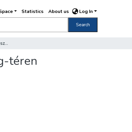
DSpace
Statistics
About us
Log In
Search
Az aradi vértanuk emlékszobra a Szabadság-téren
g-téren