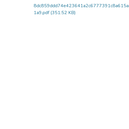
8dc859ddd74e423641a2c6777391c8a615
1a9.pdf
(351.52 KB)