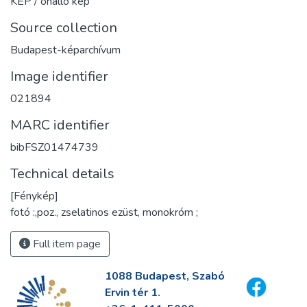
KÉP / önálló kép
Source collection
Budapest-képarchívum
Image identifier
021894
MARC identifier
bibFSZ01474739
Technical details
[Fénykép]
fotó :,poz., zselatinos ezüst, monokróm ;
Full item page
1088 Budapest, Szabó
Ervin tér 1.