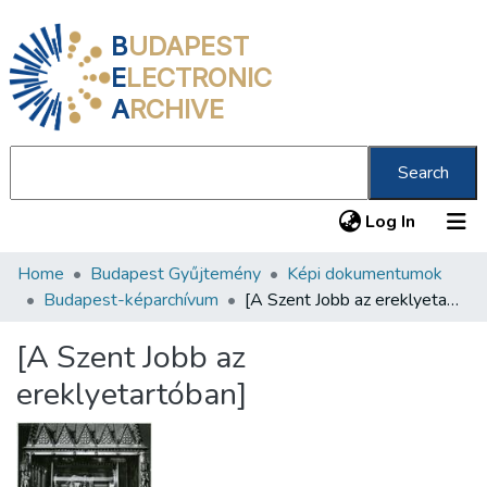
B
UDAPEST
E
LECTRONIC
A
RCHIVE
Search
(current
Log In
Home
Budapest Gyűjtemény
Képi dokumentumok
Communities & Collections
Budapest-képarchívum
[A Szent Jobb az ereklyetartóban]
All of DSpace
[A Szent Jobb az
Statistics
ereklyetartóban]
About us