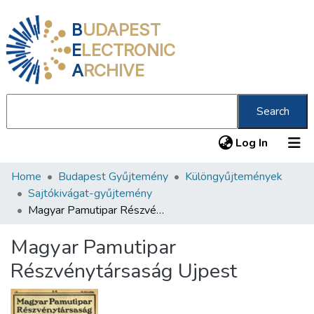
B
UDAPEST
E
LECTRONIC
A
RCHIVE
Search
(current
Log In
Home
Budapest Gyűjtemény
Különgyűjtemények
Communities & Collections
Sajtókivágat-gyűjtemény
All of DSpace
Magyar Pamutipar Részvénytársaság Ujpest
Statistics
Magyar Pamutipar
About us
Részvénytársaság Ujpest