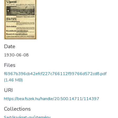
Date
1930-06-08
Files
f6967b396cb42efcf227c766112f99766d572cd8.pdf
(1.46 MB)
URI
https://bea.fszek.hu/handle/20.500.14711/114397
Collections
Sajtókivágat-gyűjtemény