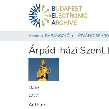
B
UDAPEST
E
LECTRONIC
A
RCHIVE
Home
BARANGOLÓ
LÁTVÁNYOSSÁGO
Árpád-házi Szent 
Date
1997
Authors