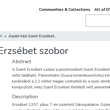
Communities & Collections
All of 
K
Árpád-házi Szent Erzsébet szobor
Erzsébet szobor
Abstract
A Szent Erzsébet szobor a pesterzsébeti Szent Erzsébet
előtt található. Pannonhalmi Zsuzsa keramikusművész ké
kerámiából a 2,2 méter magas szoborból és a nyolc dom
kompozíciót, mely Szent Erzsébet életéből vett jelenetek
Description
Erzsébet 1207. július 7-én született Sárospatakon. Szülei 