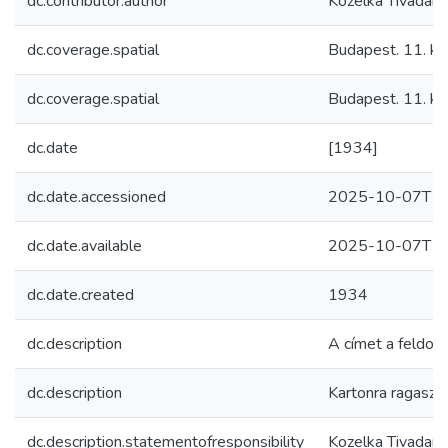
dc.contributor.author
Kozelka Tivadar
dc.coverage.spatial
Budapest. 11. ker
dc.coverage.spatial
Budapest. 11. ker
dc.date
[1934]
dc.date.accessioned
2025-10-07T15
dc.date.available
2025-10-07T15
dc.date.created
1934
dc.description
A címet a feldol
dc.description
Kartonra ragaszt
dc.description.statementofresponsibility
Kozelka Tivadar