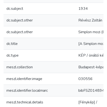
dc.subject
1934
dc.subject.other
Révész Zoltán 
dc.subject.other
Simplon mozi (B
dc.title
[A Simplon mozi 
dc.type
KÉP / önálló kép
meszl.collection
Budapest-képar
meszl.identifier.image
030556
meszl.identifier.localmarc
bibFSZ0148941
meszl.technical.details
[Fénykép] /