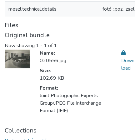
meszl.technical.details
fotó :,poz., zsel.
Files
Original bundle
Now showing
1 - 1 of 1
Name:
030556.jpg
Down
load
Size:
102.69 KB
Format:
Joint Photographic Experts
Group/JPEG File Interchange
Format (JFIF)
Collections