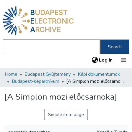
B
UDAPEST
E
LECTRONIC
A
RCHIVE
Search
(current
Log In
Home
Budapest Gyűjtemény
Képi dokumentumok
Communities & Collections
Budapest-képarchívum
[A Simplon mozi előcsarnoka]
All of DSpace
[A Simplon mozi előcsarnoka]
Statistics
About us
Simple item page