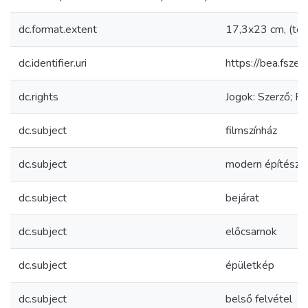
dc.format.extent
17,3x23 cm, (tel
dc.identifier.uri
https://bea.fsz
dc.rights
Jogok: Szerző; F
dc.subject
filmszínház
dc.subject
modern építésze
dc.subject
bejárat
dc.subject
előcsarnok
dc.subject
épületkép
dc.subject
belső felvétel