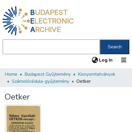
B
UDAPEST
E
LECTRONIC
A
RCHIVE
Search
(current
Log In
Home
Budapest Gyűjtemény
Kisnyomtatványok
Communities & Collections
Számolócédula-gyűjtemény
Oetker
All of DSpace
Oetker
Statistics
About us