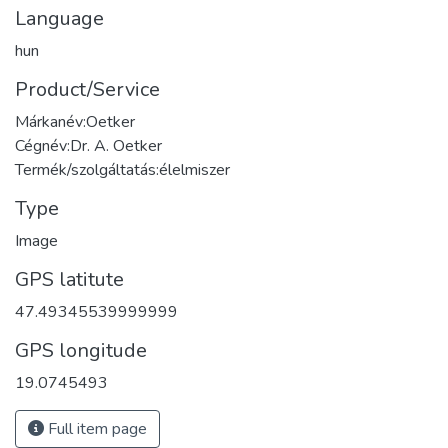
Language
hun
Product/Service
Márkanév:Oetker
Cégnév:Dr. A. Oetker
Termék/szolgáltatás:élelmiszer
Type
Image
GPS latitute
47.49345539999999
GPS longitude
19.0745493
Full item page