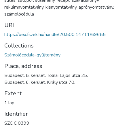
sütés
,
sütőpor
,
sütemény
,
recept
,
szakácskönyv
,
reklámnyomtatvány
,
kisnyomtatvány
,
aprónyomtatvány
,
számolócédula
URI
https://bea.fszek.hu/handle/20.500.14711/69685
Collections
Számolócédula-gyűjtemény
Place, address
Budapest. 8. kerület. Tolnai Lajos utca 25.
Budapest. 6. kerület. Király utca 70.
Extent
1 lap
Identifier
SZC C 0399