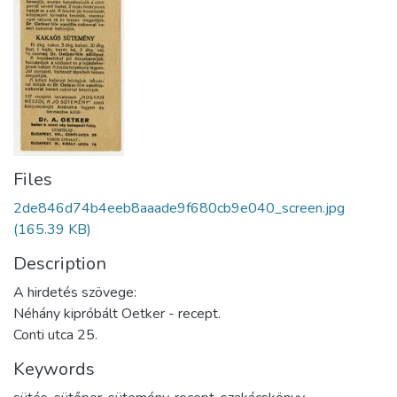
Files
2de846d74b4eeb8aaade9f680cb9e040_screen.jpg
(165.39 KB)
Description
A hirdetés szövege:
Néhány kipróbált Oetker - recept.
Conti utca 25.
Keywords