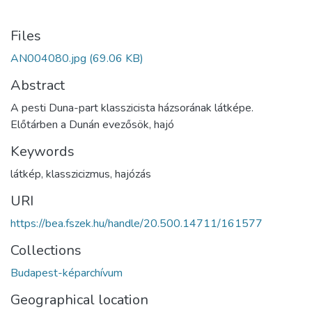
Files
AN004080.jpg
(69.06 KB)
Abstract
A pesti Duna-part klasszicista házsorának látképe.
Előtárben a Dunán evezősök, hajó
Keywords
látkép
,
klasszicizmus
,
hajózás
URI
https://bea.fszek.hu/handle/20.500.14711/161577
Collections
Budapest-képarchívum
Geographical location