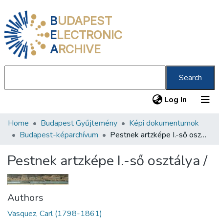
B
UDAPEST
E
LECTRONIC
A
RCHIVE
Search
(current
Log In
Home
Budapest Gyűjtemény
Képi dokumentumok
Communities & Collections
Budapest-képarchívum
Pestnek artzképe I.-ső osztálya /
All of DSpace
Pestnek artzképe I.-ső osztálya /
Statistics
About us
Authors
Vasquez, Carl (1798-1861)