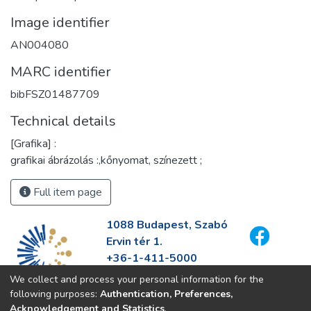
Image identifier
AN004080
MARC identifier
bibFSZ01487709
Technical details
[Grafika] :
grafikai ábrázolás :,kőnyomat, színezett ;
Full item page
1088 Budapest, Szabó
Ervin tér 1.
+36-1-411-5000
info@fszek.hu
We collect and process your personal information for the
https://fszek.hu
following purposes:
Authentication, Preferences,
Acknowledgement and Statistics
.