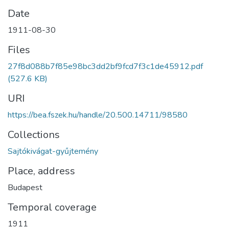
Date
1911-08-30
Files
27f8d088b7f85e98bc3dd2bf9fcd7f3c1de45912.pdf
(527.6 KB)
URI
https://bea.fszek.hu/handle/20.500.14711/98580
Collections
Sajtókivágat-gyűjtemény
Place, address
Budapest
Temporal coverage
1911