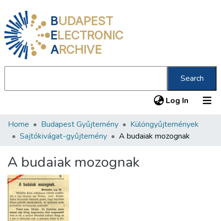
B
UDAPEST
E
LECTRONIC
A
RCHIVE
Search
(current
Log In
Home
Budapest Gyűjtemény
Különgyűjtemények
Communities & Collections
Sajtókivágat-gyűjtemény
A budaiak mozognak
All of DSpace
A budaiak mozognak
Statistics
About us