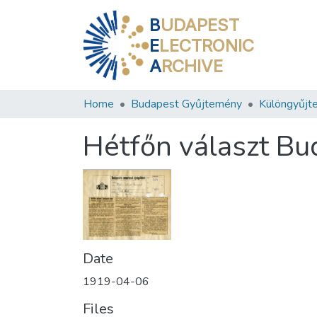
B
UDAPEST
E
LECTRONIC
A
RCHIVE
Home
Budapest Gyűjtemény
Különgyűjt
Hétfőn választ Bu
Date
1919-04-06
Files