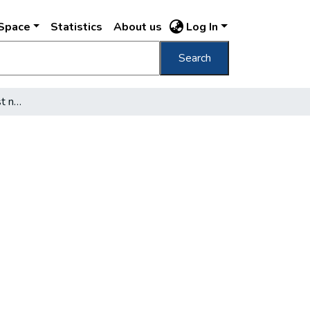
DSpace
Statistics
About us
Log In
Search
Hétfőn választ Budapest népe