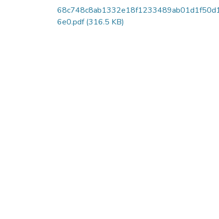
68c748c8ab1332e18f1233489ab01d1f50d
6e0.pdf
(316.5 KB)