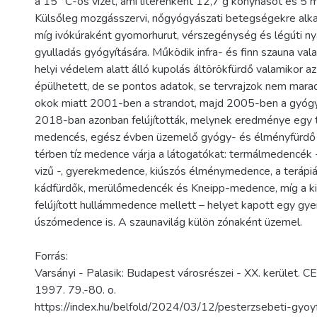
a 15 °C-os vizet, ami literenként 12,7 g konyhasót és 5 m
Külsőleg mozgásszervi, nőgyógyászati betegségekre alkal
míg ivókúraként gyomorhurut, vérszegénység és légúti ny
gyulladás gyógyítására. Működik infra- és finn szauna vala
helyi védelem alatt álló kupolás áltörökfürdő valamikor
épülhetett, de se pontos adatok, se tervrajzok nem marad
okok miatt 2001-ben a strandot, majd 2005-ben a gyógyf
2018-ban azonban felújították, melynek eredménye egy 
medencés, egész évben üzemelő gyógy- és élményfürdő l
térben tíz medence várja a látogatókat: termálmedencék 
vizű -, gyerekmedence, kiúszós élménymedence, a terápiá
kádfürdők, merülőmedencék és Kneipp-medence, míg a kin
felújított hullámmedence mellett – helyet kapott egy gy
úszómedence is. A szaunavilág külön zónaként üzemel.
Forrás:
Varsányi - Palasik: Budapest városrészei - XX. kerület. C
1997. 79.-80. o.
https://index.hu/belfold/2024/03/12/pesterzsebeti-gyoyf