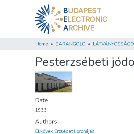
B
UDAPEST
E
LECTRONIC
A
RCHIVE
Home
BARANGOLÓ
LÁTVÁNYOSSÁGO
Pesterzsébeti jód
Date
1933
Authors
Ékkövek Erzsébet koronáján