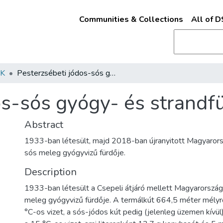
Communities & Collections
All of 
K
Pesterzsébeti jódos-sós gyógy- és strandfürdő
os-sós gyógy- és strandf
Abstract
1933-ban létesült, majd 2018-ban újranyitott Magyaror
sós meleg gyógyvizű fürdője.
Description
1933-ban létesült a Csepeli átjáró mellett Magyarorszá
meleg gyógyvizű fürdője. A termálkút 664,5 méter mélyrő
°C-os vizet, a sós-jódos kút pedig (jelenleg üzemen kívül