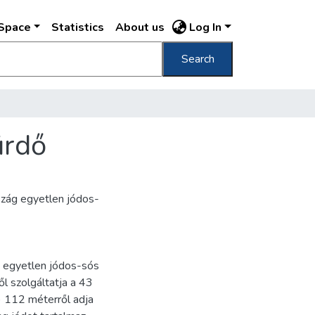
DSpace
Statistics
About us
Log In
Search
ürdő
szág egyetlen jódos-
g egyetlen jódos-sós
l szolgáltatja a 43
) 112 méterről adja