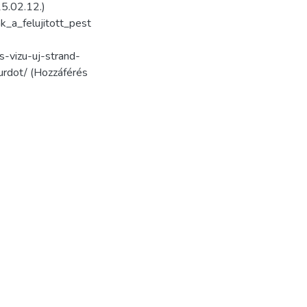
5.02.12.)
_a_felujitott_pest
-vizu-uj-strand-
urdot/ (Hozzáférés