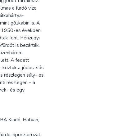
g jódot tartalmaz.
mas a fürdő vize,
álkahártya-
mint gőzkabin is. A
 az 1950-es években
tak fent. Pénzügyi
ürdőt is bezárták.
tizenhárom
ett. A fedett
- köztük a jódos-sós
s részlegen súly- és
ti részlegen – a
erek- és egy
EBA Kiadó, Hatvan,
urdo-riportsorozat-