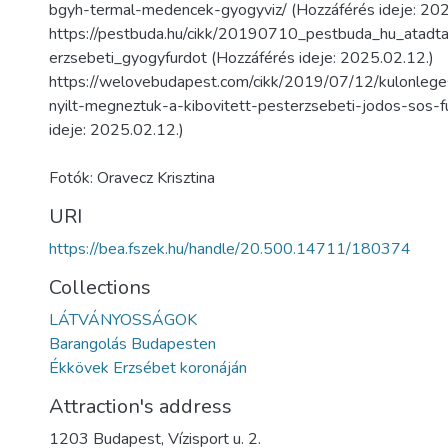
bgyh-termal-medencek-gyogyviz/ (Hozzáférés ideje: 202
https://pestbuda.hu/cikk/20190710_pestbuda_hu_atadtak
erzsebeti_gyogyfurdot (Hozzáférés ideje: 2025.02.12.)
https://welovebudapest.com/cikk/2019/07/12/kulonleges
nyilt-megneztuk-a-kibovitett-pesterzsebeti-jodos-sos-f
ideje: 2025.02.12.)
Fotók: Oravecz Krisztina
URI
https://bea.fszek.hu/handle/20.500.14711/180374
Collections
LÁTVÁNYOSSÁGOK
Barangolás Budapesten
Ékkövek Erzsébet koronáján
Attraction's address
1203 Budapest, Vízisport u. 2.