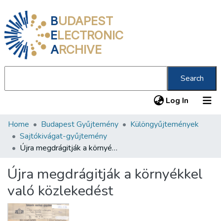
B
UDAPEST
E
LECTRONIC
A
RCHIVE
Search
(current
Log In
Home
Budapest Gyűjtemény
Különgyűjtemények
Communities & Collections
Sajtókivágat-gyűjtemény
All of DSpace
Újra megdrágitják a környékkel való közlekedést
Statistics
Újra megdrágitják a környékkel
About us
való közlekedést