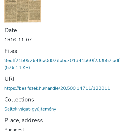
Date
1916-11-07
Files
8edff21b09264f6a0d078bbc701341b60f233b57.pdf
(576.14 KB)
URI
https://bea.fszek.hu/handle/20.500.14711/122011
Collections
Sajtókivágat-gyűjtemény
Place, address
Budapest