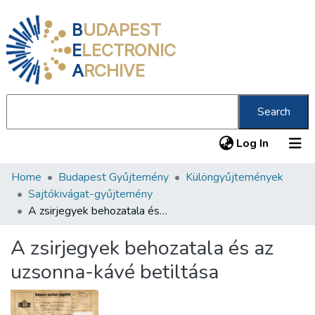
B
UDAPEST
E
LECTRONIC
A
RCHIVE
Search
(current
Log In
Home
Budapest Gyűjtemény
Különgyűjtemények
Communities & Collections
Sajtókivágat-gyűjtemény
All of DSpace
A zsirjegyek behozatala és az uzsonna-kávé betiltása
Statistics
A zsirjegyek behozatala és az
About us
uzsonna-kávé betiltása