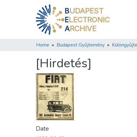
B
UDAPEST
E
LECTRONIC
A
RCHIVE
Home
Budapest Gyűjtemény
Különgyűjt
[Hirdetés]
Date