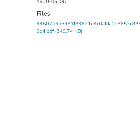
1930-06-08
Files
9480746b5381f89621e4c0afda0e8653c88
9d4.pdf
(349.74 KB)