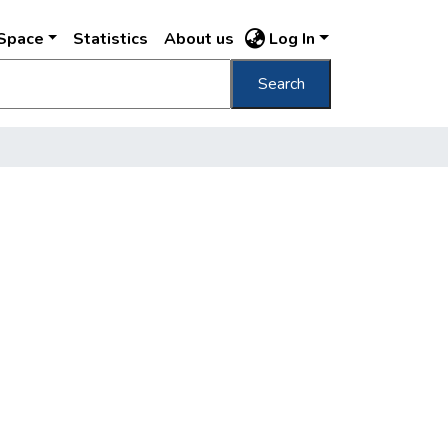
DSpace
Statistics
About us
Log In
Search