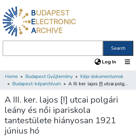
B
UDAPEST
E
LECTRONIC
A
RCHIVE
Search
(current
Log In
Home
Budapest Gyűjtemény
Képi dokumentumok
Communities & Collections
Budapest-képarchívum
A III. ker. lajos [!] utcai polgári leány és női ipariskola tantestülete hiányosan 1921 június hó
All of DSpace
A III. ker. lajos [!] utcai polgári
Statistics
leány és női ipariskola
About us
tantestülete hiányosan 1921
június hó