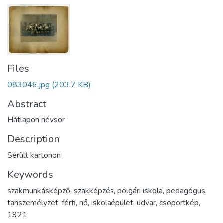
Files
083046.jpg
(203.7 KB)
Abstract
Hátlapon névsor
Description
Sérült kartonon
Keywords
szakmunkásképző
,
szakképzés
,
polgári iskola
,
pedagógus
,
tanszemélyzet
,
férfi
,
nő
,
iskolaépület
,
udvar
,
csoportkép
,
1921