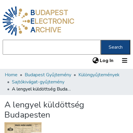
B
UDAPEST
E
LECTRONIC
A
RCHIVE
Search
(current
Log In
Home
Budapest Gyűjtemény
Különgyűjtemények
Communities & Collections
Sajtókivágat-gyűjtemény
All of DSpace
A lengyel küldöttség Budapesten
Statistics
A lengyel küldöttség
About us
Budapesten