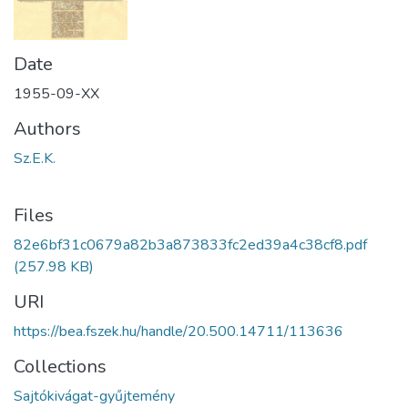
Date
1955-09-XX
Authors
Sz.E.K.
Files
82e6bf31c0679a82b3a873833fc2ed39a4c38cf8.pdf
(257.98 KB)
URI
https://bea.fszek.hu/handle/20.500.14711/113636
Collections
Sajtókivágat-gyűjtemény