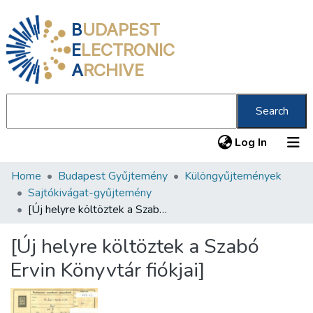
B
UDAPEST
E
LECTRONIC
A
RCHIVE
Search
(current
Log In
Home
Budapest Gyűjtemény
Különgyűjtemények
Communities & Collections
Sajtókivágat-gyűjtemény
All of DSpace
[Új helyre költöztek a Szabó Ervin Könyvtár fiókjai]
Statistics
[Új helyre költöztek a Szabó
About us
Ervin Könyvtár fiókjai]