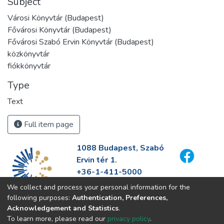
Subject
Városi Könyvtár (Budapest)
Fővárosi Könyvtár (Budapest)
Fővárosi Szabó Ervin Könyvtár (Budapest)
közkönyvtár
fiókkönyvtár
Type
Text
Full item page
1088 Budapest, Szabó
Ervin tér 1.
+36-1-411-5000
info@fszek.hu
We collect and process your personal information for the
https://fszek.hu
following purposes:
Authentication, Preferences,
Acknowledgement and Statistics
.
To learn more, please read our
privacy policy
.