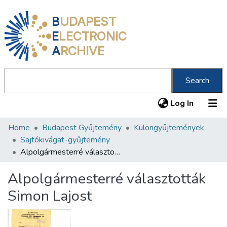
B
UDAPEST
E
LECTRONIC
A
RCHIVE
Search
(current
Log In
Home
Budapest Gyűjtemény
Különgyűjtemények
Communities & Collections
Sajtókivágat-gyűjtemény
All of DSpace
Alpolgármesterré választották Simon Lajost
Statistics
Alpolgármesterré választották
About us
Simon Lajost