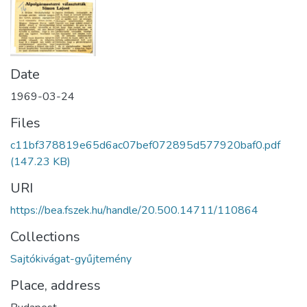
Date
1969-03-24
Files
c11bf378819e65d6ac07bef072895d577920baf0.pdf
(147.23 KB)
URI
https://bea.fszek.hu/handle/20.500.14711/110864
Collections
Sajtókivágat-gyűjtemény
Place, address