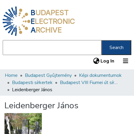
B
UDAPEST
E
LECTRONIC
A
RCHIVE
Search
(current
Log In
Home
Budapest Gyűjtemény
Képi dokumentumok
Communities & Collections
Budapesti sírkertek
Budapest VIII Fiumei út sírkert 2. rész
All of DSpace
Leidenberger János
Statistics
Leidenberger János
About us