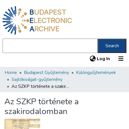
B
UDAPEST
E
LECTRONIC
A
RCHIVE
Search
(current
Log In
Home
Budapest Gyűjtemény
Különgyűjtemények
Communities & Collections
Sajtókivágat-gyűjtemény
All of DSpace
Az SZKP története a szakirodalomban
Statistics
Az SZKP története a
About us
szakirodalomban