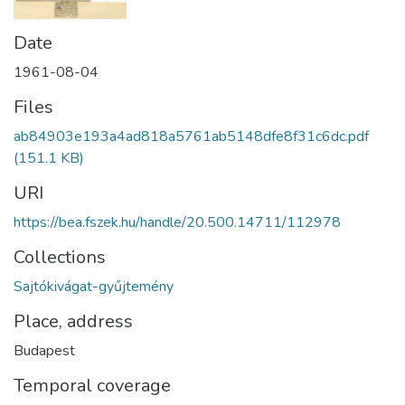
Date
1961-08-04
Files
ab84903e193a4ad818a5761ab5148dfe8f31c6dc.pdf
(151.1 KB)
URI
https://bea.fszek.hu/handle/20.500.14711/112978
Collections
Sajtókivágat-gyűjtemény
Place, address
Budapest
Temporal coverage