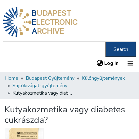
B
UDAPEST
E
LECTRONIC
A
RCHIVE
Search
(current
Log In
Home
Budapest Gyűjtemény
Különgyűjtemények
Communities & Collections
Sajtókivágat-gyűjtemény
All of DSpace
Kutyakozmetika vagy diabetes cukrászda?
Statistics
Kutyakozmetika vagy diabetes
About us
cukrászda?