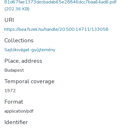
81d67fae1373decbadab65e28846dcc7baa64ad6.pdf
(202.36 KB)
URI
https://bea.fszek.hu/handle/20.500.14711/133058
Collections
Sajtókivágat-gyűjtemény
Place, address
Budapest
Temporal coverage
1972
Format
application/pdf
Identifier