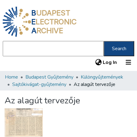
B
UDAPEST
E
LECTRONIC
A
RCHIVE
Search
(current
Log In
Home
Budapest Gyűjtemény
Különgyűjtemények
Communities & Collections
Sajtókivágat-gyűjtemény
Az alagút tervezője
All of DSpace
Az alagút tervezője
Statistics
About us