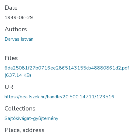
Date
1949-06-29
Authors
Darvas István
Files
6da25081f27b0716ee2865143155cb48880861d2.pdf
(637.14 KB)
URI
https://bea.fszek.hu/handle/20.500.14711/123516
Collections
Sajtókivágat-gyűjtemény
Place, address