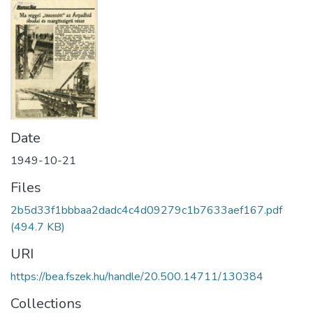
Date
1949-10-21
Files
2b5d33f1bbbaa2dadc4c4d09279c1b7633aef167.pdf
(494.7 KB)
URI
https://bea.fszek.hu/handle/20.500.14711/130384
Collections