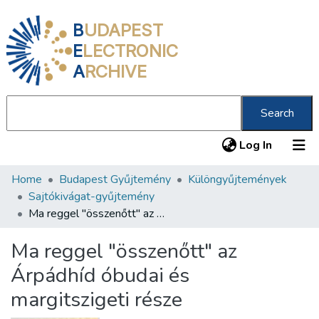
B
UDAPEST
E
LECTRONIC
A
RCHIVE
Search
(current
Log In
Home
Budapest Gyűjtemény
Különgyűjtemények
Communities & Collections
Sajtókivágat-gyűjtemény
All of DSpace
Ma reggel "összenőtt" az Árpádhíd óbudai és margitszigeti része
Statistics
Ma reggel "összenőtt" az
About us
Árpádhíd óbudai és
margitszigeti része