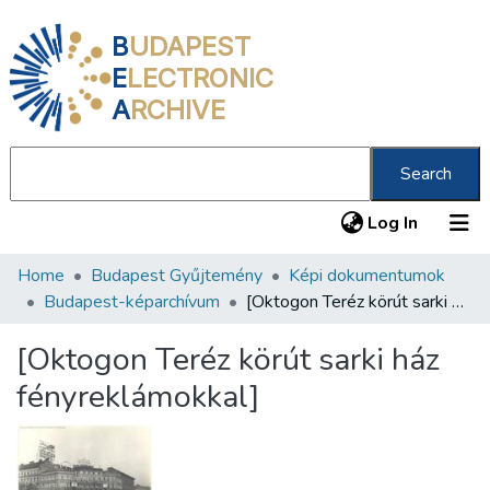
B
UDAPEST
E
LECTRONIC
A
RCHIVE
Search
(current
Log In
Home
Budapest Gyűjtemény
Képi dokumentumok
Communities & Collections
Budapest-képarchívum
[Oktogon Teréz körút sarki ház fényreklámokkal]
All of DSpace
[Oktogon Teréz körút sarki ház
Statistics
fényreklámokkal]
About us