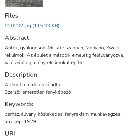
Files
020232.jpg
(115.33 KB)
Abstract
Autók, gyalogosok. Meister szappan, Modiano, Zwack
reklámok. Az épület a második emeletig felállványozva,
valószínűleg a fényreklámokat építik
Description
A címet a feldolgozó adta
Szerző: Ismeretlen fényképező
Keywords
bérház
,
állvány
,
közlekedés
,
fényreklám
,
munkavégzés
,
utcakép
,
1929
URI