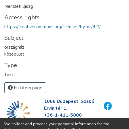
Nemzeti újság
Access rights
https://creativecommons.org/licenses/by-nc/4.0/
Subject
országház
középület
Type
Text
Full item page
1088 Budapest, Szabó
Ervin tér 1.
+36-1-411-5000
info@fszek.hu
We collect and process your personal information for the