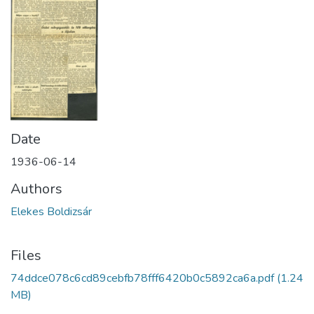
Date
1936-06-14
Authors
Elekes Boldizsár
Files
74ddce078c6cd89cebfb78fff6420b0c5892ca6a.pdf
(1.24
MB)