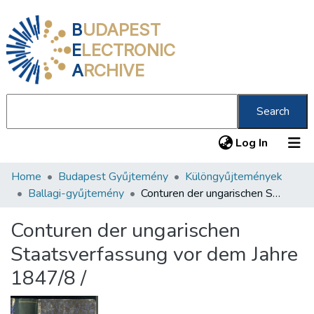
B
UDAPEST
E
LECTRONIC
A
RCHIVE
Search
(current
Log In
Home
Budapest Gyűjtemény
Különgyűjtemények
Communities & Collections
Ballagi-gyűjtemény
Conturen der ungarischen Staatsverfassung vor dem Jahre 1847/8 /
All of DSpace
Conturen der ungarischen
Statistics
Staatsverfassung vor dem Jahre
About us
1847/8 /