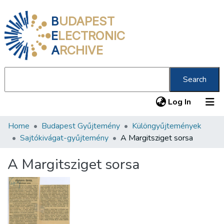
B
UDAPEST
E
LECTRONIC
A
RCHIVE
Search
(current
Log In
Home
Budapest Gyűjtemény
Különgyűjtemények
Communities & Collections
Sajtókivágat-gyűjtemény
A Margitsziget sorsa
All of DSpace
A Margitsziget sorsa
Statistics
About us