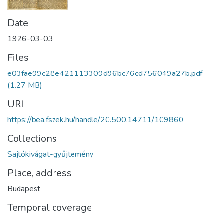
Date
1926-03-03
Files
e03fae99c28e421113309d96bc76cd756049a27b.pdf
(1.27 MB)
URI
https://bea.fszek.hu/handle/20.500.14711/109860
Collections
Sajtókivágat-gyűjtemény
Place, address
Budapest
Temporal coverage