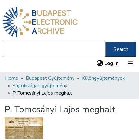
B
UDAPEST
E
LECTRONIC
A
RCHIVE
Search
(current
Log In
Home
Budapest Gyűjtemény
Különgyűjtemények
Communities & Collections
Sajtókivágat-gyűjtemény
All of DSpace
P. Tomcsányi Lajos meghalt
Statistics
P. Tomcsányi Lajos meghalt
About us