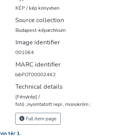
KÉP / kép könyvben
Source collection
Budapest-képarchívum
Image identifier
001064
MARC identifier
bibFOT00002462
Technical details
[Fénykép] /
fotó :,nyomtatott repr., monokróm ;
Full item page
in tér 1.