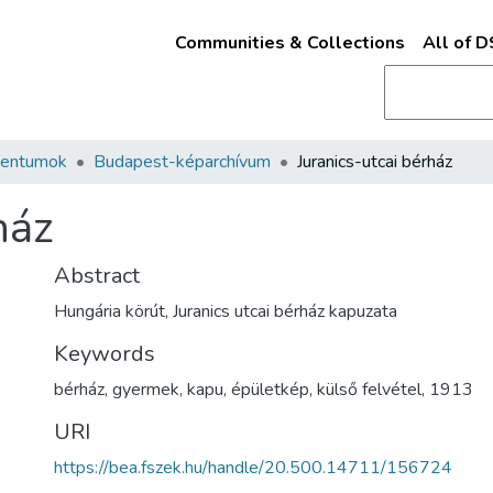
Communities & Collections
All of 
mentumok
Budapest-képarchívum
Juranics-utcai bérház
ház
Abstract
Hungária körút, Juranics utcai bérház kapuzata
Keywords
bérház
,
gyermek
,
kapu
,
épületkép
,
külső felvétel
,
1913
URI
https://bea.fszek.hu/handle/20.500.14711/156724