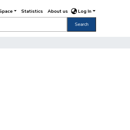
DSpace
Statistics
About us
Log In
Search