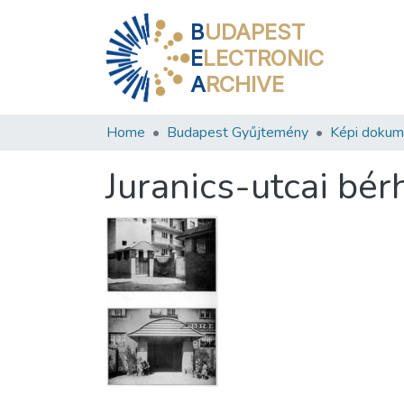
B
UDAPEST
E
LECTRONIC
A
RCHIVE
Home
Budapest Gyűjtemény
Képi doku
Juranics-utcai bér