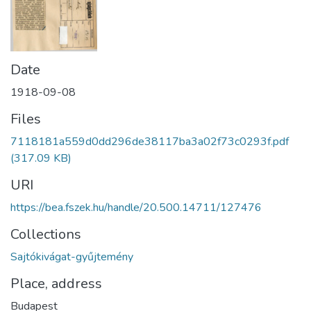
Date
1918-09-08
Files
7118181a559d0dd296de38117ba3a02f73c0293f.pdf
(317.09 KB)
URI
https://bea.fszek.hu/handle/20.500.14711/127476
Collections
Sajtókivágat-gyűjtemény
Place, address
Budapest