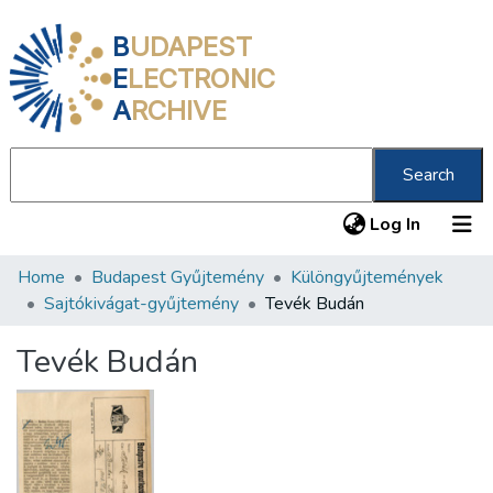
B
UDAPEST
E
LECTRONIC
A
RCHIVE
Search
(current
Log In
Home
Budapest Gyűjtemény
Különgyűjtemények
Communities & Collections
Sajtókivágat-gyűjtemény
Tevék Budán
All of DSpace
Tevék Budán
Statistics
About us