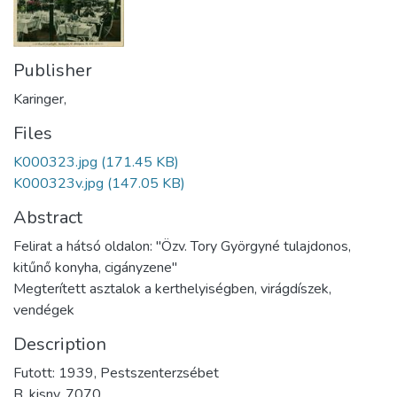
Publisher
Karinger,
Files
K000323.jpg
(171.45 KB)
K000323v.jpg
(147.05 KB)
Abstract
Felirat a hátsó oldalon: "Özv. Tory Györgyné tulajdonos,
kitűnő konyha, cigányzene"
Megterített asztalok a kerthelyiségben, virágdíszek,
vendégek
Description
Futott: 1939, Pestszenterzsébet
B. kisny. 7070