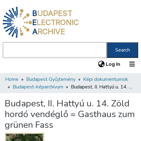
B
UDAPEST
E
LECTRONIC
A
RCHIVE
Search
(current
Log In
Home
Budapest Gyűjtemény
Képi dokumentumok
Communities & Collections
Budapest-képarchívum
Budapest, II. Hattyú u. 14. Zöld hordó vendéglő = Gasthaus zum grünen Fass
All of DSpace
Budapest, II. Hattyú u. 14. Zöld
Statistics
hordó vendéglő = Gasthaus zum
About us
grünen Fass