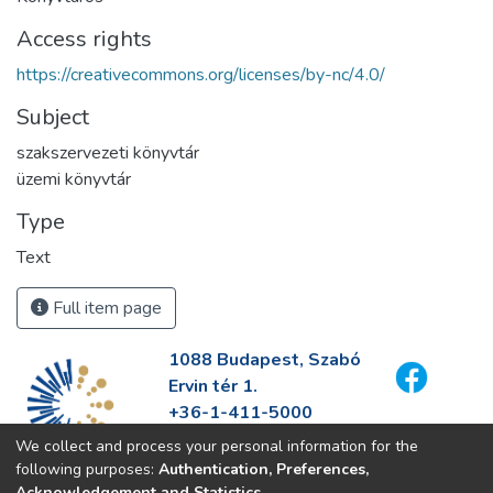
Access rights
https://creativecommons.org/licenses/by-nc/4.0/
Subject
szakszervezeti könyvtár
üzemi könyvtár
Type
Text
Full item page
1088 Budapest, Szabó
Ervin tér 1.
+36-1-411-5000
info@fszek.hu
We collect and process your personal information for the
https://fszek.hu
following purposes:
Authentication, Preferences,
Acknowledgement and Statistics
.