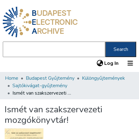
B
UDAPEST
E
LECTRONIC
A
RCHIVE
Search
(current
Log In
Home
Budapest Gyűjtemény
Különgyűjtemények
Communities & Collections
Sajtókivágat-gyűjtemény
All of DSpace
Ismét van szakszervezeti mozgókönyvtár!
Statistics
Ismét van szakszervezeti
About us
mozgókönyvtár!