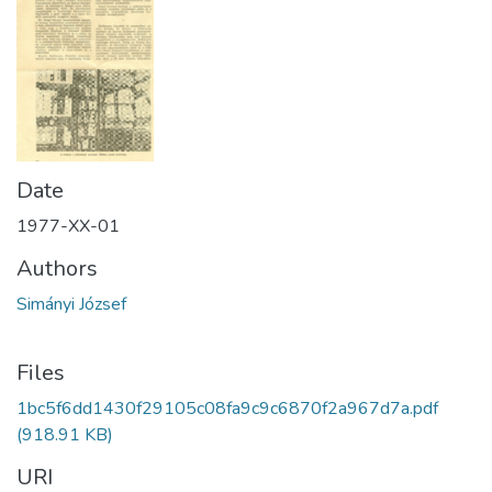
Date
1977-XX-01
Authors
Simányi József
Files
1bc5f6dd1430f29105c08fa9c9c6870f2a967d7a.pdf
(918.91 KB)
URI