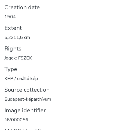
Creation date
1904
Extent
5,2x11,8 cm
Rights
Jogok: FSZEK
Type
KÉP / önálló kép
Source collection
Budapest-képarchívum
Image identifier
NV000056