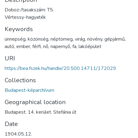
Doboz-/tasakszám: T5.
Vértessy-hagyaték
Keywords
ünnepség
,
közönség
,
néptömeg
,
virág
,
növény
,
gépjármű
,
autó
,
ember
,
férfi
,
nő
,
napernyő
,
fa
,
lakóépület
URI
https://bea.fszek.hu/handle/20.500.14711/172029
Collections
Budapest-képarchívum
Geographical location
Budapest. 14. kerület. Stefánia út
Date
1904.05.12.