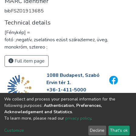
MARC identifier
bibFSZ01913685
Technical details
[Fénykép] =
fotó :,negatív, zselatinos ezüst szárazlemez, üveg,
monokróm, sztereo ;
Full item page
1088 Budapest, Szabó
Ervin tér 1.
+36-1-411-5000
info@fszek.hu
We collect and process your personal information for the
https://fszek.hu
following purposes:
Authentication, Preferences,
Acknowledgement and Statistics
.
To learn more, please read our
privacy policy
.
Customize
Decline
That's ok