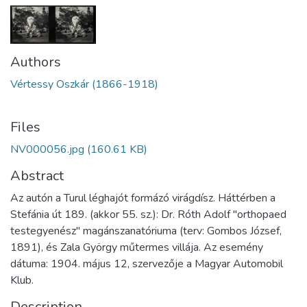
Authors
Vértessy Oszkár (1866-1918)
Files
NV000056.jpg
(160.61 KB)
Abstract
Az autón a Turul léghajót formázó virágdísz. Háttérben a
Stefánia út 189. (akkor 55. sz.): Dr. Róth Adolf "orthopaed
testegyenész" magánszanatóriuma (terv: Gombos József,
1891), és Zala György műtermes villája. Az esemény
dátuma: 1904. május 12, szervezője a Magyar Automobil
Klub.
Description