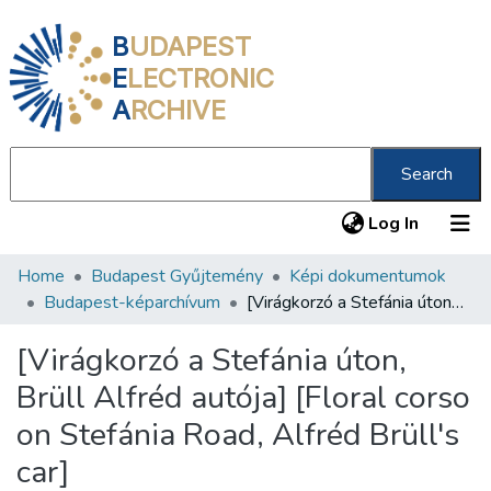
B
UDAPEST
E
LECTRONIC
A
RCHIVE
Search
(current
Log In
Home
Budapest Gyűjtemény
Képi dokumentumok
Communities & Collections
Budapest-képarchívum
[Virágkorzó a Stefánia úton, Brüll Alfréd autója] [Floral corso on Stefánia Road, Alfréd Brüll's car]
All of DSpace
[Virágkorzó a Stefánia úton,
Statistics
Brüll Alfréd autója] [Floral corso
About us
on Stefánia Road, Alfréd Brüll's
car]