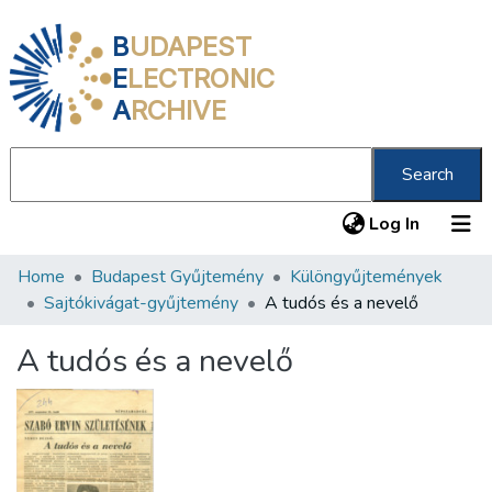
B
UDAPEST
E
LECTRONIC
A
RCHIVE
Search
(current
Log In
Home
Budapest Gyűjtemény
Különgyűjtemények
Communities & Collections
Sajtókivágat-gyűjtemény
A tudós és a nevelő
All of DSpace
A tudós és a nevelő
Statistics
About us