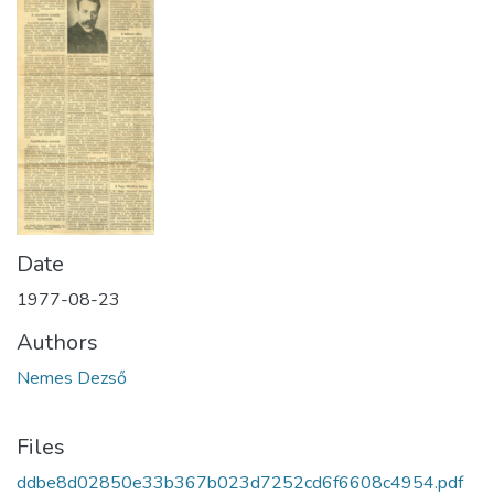
Date
1977-08-23
Authors
Nemes Dezső
Files
ddbe8d02850e33b367b023d7252cd6f6608c4954.pdf