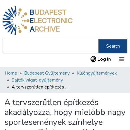
B
UDAPEST
E
LECTRONIC
A
RCHIVE
Search
(current
Log In
Home
Budapest Gyűjtemény
Különgyűjtemények
Communities & Collections
Sajtókivágat-gyűjtemény
All of DSpace
A tervszerűtlen építkezés akadályozza, hogy mielőbb nagy sportesemények színhelye legyen a Bástya sporttelepe
Statistics
A tervszerűtlen építkezés
About us
akadályozza, hogy mielőbb nagy
sportesemények színhelye