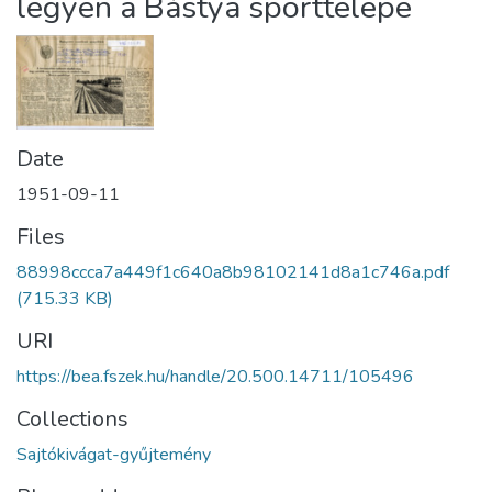
legyen a Bástya sporttelepe
Date
1951-09-11
Files
88998ccca7a449f1c640a8b98102141d8a1c746a.pdf
(715.33 KB)
URI
https://bea.fszek.hu/handle/20.500.14711/105496
Collections
Sajtókivágat-gyűjtemény