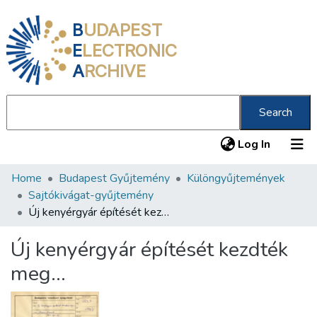
B
UDAPEST
E
LECTRONIC
A
RCHIVE
Search
(current
Log In
Home
Budapest Gyűjtemény
Különgyűjtemények
Communities & Collections
Sajtókivágat-gyűjtemény
All of DSpace
Új kenyérgyár építését kezdték meg…
Statistics
Új kenyérgyár építését kezdték
About us
meg…