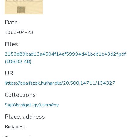
Date
1963-04-23
Files
2153d89bad13a4504f14af59994d41beb1e43d2f.pdf
(186.89 KB)
URI
https://bea.fszek.hu/handle/20.500.14711/134327
Collections
Sajtókivágat-gyűjtemény
Place, address
Budapest