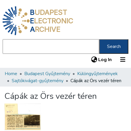
B
UDAPEST
E
LECTRONIC
A
RCHIVE
Search
(current
Log In
Home
Budapest Gyűjtemény
Különgyűjtemények
Communities & Collections
Sajtókivágat-gyűjtemény
Cápák az Örs vezér téren
All of DSpace
Cápák az Örs vezér téren
Statistics
About us