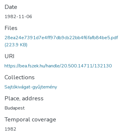
Date
1982-11-06
Files
28ea24e7391d7e4ff97db9cb22bb4f6fafb84be5.pdf
(223.9 KB)
URI
https://bea.fszek.hu/handle/20.500.14711/132130
Collections
Sajtókivágat-gyűjtemény
Place, address
Budapest
Temporal coverage
1982