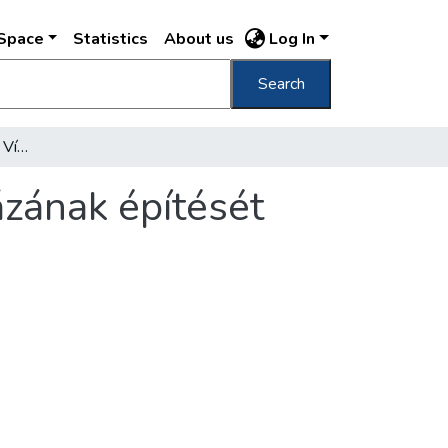
DSpace
Statistics
About us
Log In
Search
Rövidesen megkezdik a Vízművek új székházának építését
zának építését