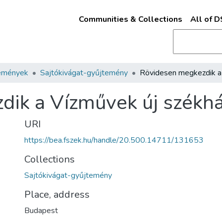
Communities & Collections
All of 
emények
Sajtókivágat-gyűjtemény
ik a Vízművek új székhá
URI
https://bea.fszek.hu/handle/20.500.14711/131653
Collections
Sajtókivágat-gyűjtemény
Place, address
Budapest