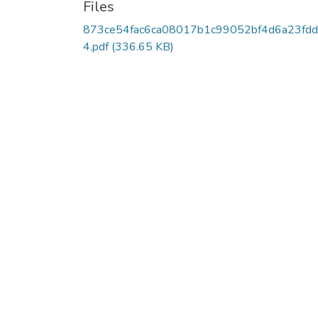
Files
873ce54fac6ca08017b1c99052bf4d6a23fdd
4.pdf
(336.65 KB)