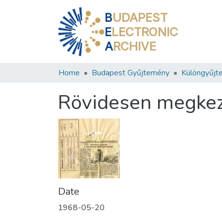
B
UDAPEST
E
LECTRONIC
A
RCHIVE
Home
Budapest Gyűjtemény
Különgyűjt
Rövidesen megkezd
Date
1968-05-20