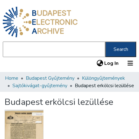
B
UDAPEST
E
LECTRONIC
A
RCHIVE
Search
(current
Log In
Home
Budapest Gyűjtemény
Különgyűjtemények
Communities & Collections
Sajtókivágat-gyűjtemény
Budapest erkölcsi lezüllése
All of DSpace
Budapest erkölcsi lezüllése
Statistics
About us