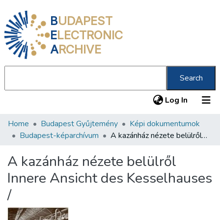
B
UDAPEST
E
LECTRONIC
A
RCHIVE
Search
(current
Log In
Home
Budapest Gyűjtemény
Képi dokumentumok
Communities & Collections
Budapest-képarchívum
A kazánház nézete belülről Innere Ansicht des Kesselhauses /
All of DSpace
A kazánház nézete belülről
Statistics
Innere Ansicht des Kesselhauses
About us
/