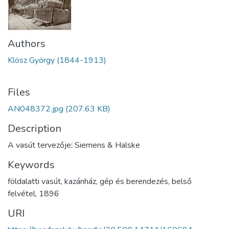
Authors
Klösz György (1844-1913)
Files
AN048372.jpg
(207.63 KB)
Description
A vasút tervezője: Siemens & Halske
Keywords
földalatti vasút
,
kazánház
,
gép és berendezés
,
belső
felvétel
,
1896
URI