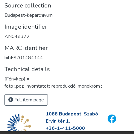
Source collection
Budapest-képarchívum
Image identifier
AN048372
MARC identifier
bibFSZ01484144
Technical details
[Fénykép] =
fotó :,poz., nyomtatott reprodukció, monokróm ;
Full item page
1088 Budapest, Szabó
Ervin tér 1.
+36-1-411-5000