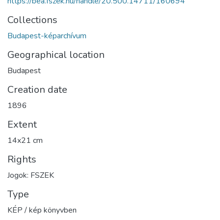
https://bea.fszek.hu/handle/20.500.14711/160694
Collections
Budapest-képarchívum
Geographical location
Budapest
Creation date
1896
Extent
14x21 cm
Rights
Jogok: FSZEK
Type
KÉP / kép könyvben