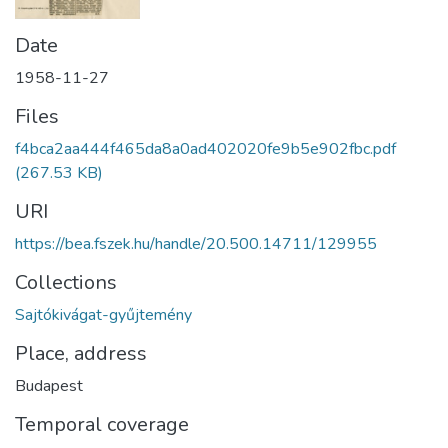
Date
1958-11-27
Files
f4bca2aa444f465da8a0ad402020fe9b5e902fbc.pdf
(267.53 KB)
URI
https://bea.fszek.hu/handle/20.500.14711/129955
Collections
Sajtókivágat-gyűjtemény
Place, address
Budapest
Temporal coverage