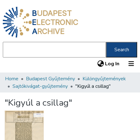
B
UDAPEST
E
LECTRONIC
A
RCHIVE
Search
(current
Log In
Home
Budapest Gyűjtemény
Különgyűjtemények
Communities & Collections
Sajtókivágat-gyűjtemény
"Kigyúl a csillag"
All of DSpace
"Kigyúl a csillag"
Statistics
About us