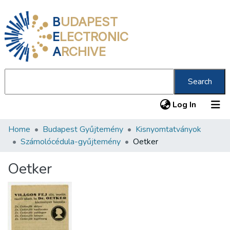
B
UDAPEST
E
LECTRONIC
A
RCHIVE
Search
(current
Log In
Home
Budapest Gyűjtemény
Kisnyomtatványok
Communities & Collections
Számolócédula-gyűjtemény
Oetker
All of DSpace
Oetker
Statistics
About us