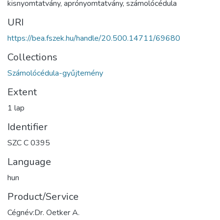
kisnyomtatvány
,
aprónyomtatvány
,
számolócédula
URI
https://bea.fszek.hu/handle/20.500.14711/69680
Collections
Számolócédula-gyűjtemény
Extent
1 lap
Identifier
SZC C 0395
Language
hun
Product/Service
Cégnév:Dr. Oetker A.