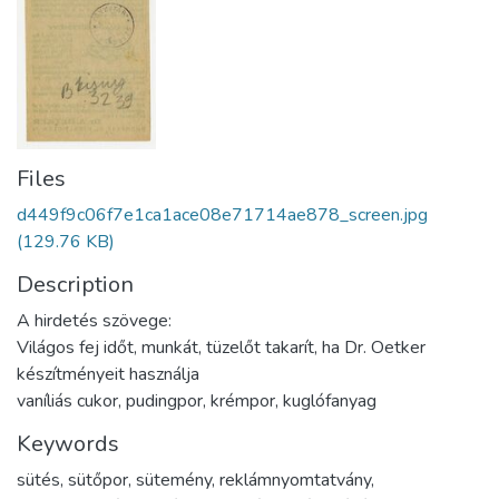
Files
d449f9c06f7e1ca1ace08e71714ae878_screen.jpg
(129.76 KB)
Description
A hirdetés szövege:
Világos fej időt, munkát, tüzelőt takarít, ha Dr. Oetker
készítményeit használja
vaníliás cukor, pudingpor, krémpor, kuglófanyag
Keywords
sütés
,
sütőpor
,
sütemény
,
reklámnyomtatvány
,