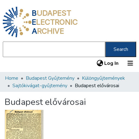
B
UDAPEST
E
LECTRONIC
A
RCHIVE
Search
(current
Log In
Home
Budapest Gyűjtemény
Különgyűjtemények
Communities & Collections
Sajtókivágat-gyűjtemény
Budapest elővárosai
All of DSpace
Budapest elővárosai
Statistics
About us