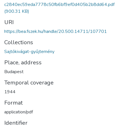
c2840ec59eda7778c50fb6bf9ef0d405b2b8dd64.pdf
(900.31 KB)
URI
https://bea.fszek.hu/handle/20.500.14711/107701
Collections
Sajtókivágat-gyűjtemény
Place, address
Budapest
Temporal coverage
1944
Format
application/pdf
Identifier