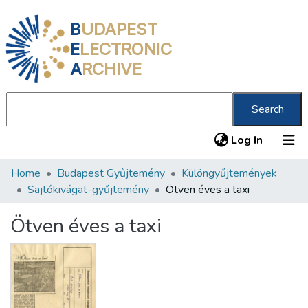
B
UDAPEST
E
LECTRONIC
A
RCHIVE
Search
(current
Log In
Home
Budapest Gyűjtemény
Különgyűjtemények
Communities & Collections
Sajtókivágat-gyűjtemény
Ötven éves a taxi
All of DSpace
Ötven éves a taxi
Statistics
About us