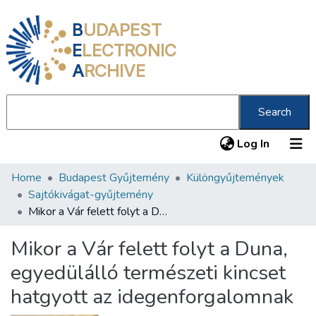
B
UDAPEST
E
LECTRONIC
A
RCHIVE
Search
(current
Log In
Home
Budapest Gyűjtemény
Különgyűjtemények
Communities & Collections
Sajtókivágat-gyűjtemény
All of DSpace
Mikor a Vár felett folyt a Duna, egyedülálló természeti kincset hatgyott az idegenforgalomnak
Statistics
Mikor a Vár felett folyt a Duna,
About us
egyedülálló természeti kincset
hatgyott az idegenforgalomnak