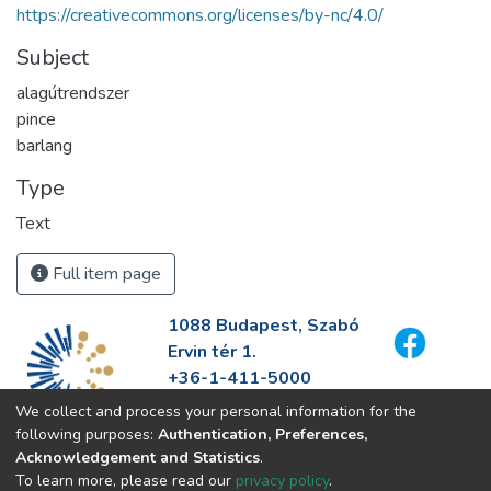
https://creativecommons.org/licenses/by-nc/4.0/
Subject
alagútrendszer
pince
barlang
Type
Text
Full item page
1088 Budapest, Szabó
Ervin tér 1.
+36-1-411-5000
info@fszek.hu
We collect and process your personal information for the
https://fszek.hu
following purposes:
Authentication, Preferences,
Acknowledgement and Statistics
.
To learn more, please read our
privacy policy
.