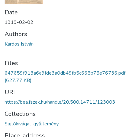
Date
1919-02-02
Authors
Kardos István
Files
647659f913a6a9fde3a0db49fb5c665b75e76736.pdf
(627.77 KB)
URI
https://bea.fszek.hu/handle/20.500.14711/123003
Collections
Sajtókivágat-gyűjtemény
Place, address