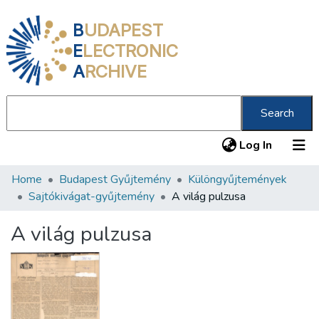
B
UDAPEST
E
LECTRONIC
A
RCHIVE
Search
(current
Log In
Home
Budapest Gyűjtemény
Különgyűjtemények
Communities & Collections
Sajtókivágat-gyűjtemény
A világ pulzusa
All of DSpace
A világ pulzusa
Statistics
About us