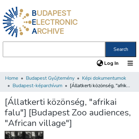
B
UDAPEST
E
LECTRONIC
A
RCHIVE
Search
(current
Log In
Home
Budapest Gyűjtemény
Képi dokumentumok
Communities & Collections
Budapest-képarchívum
[Állatkerti közönség, "afrikai falu"] [Budapest Zoo audiences, "African village"]
All of DSpace
[Állatkerti közönség, "afrikai
Statistics
falu"] [Budapest Zoo audiences,
About us
"African village"]