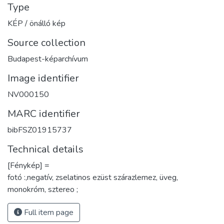
Type
KÉP / önálló kép
Source collection
Budapest-képarchívum
Image identifier
NV000150
MARC identifier
bibFSZ01915737
Technical details
[Fénykép] =
fotó :,negatív, zselatinos ezüst szárazlemez, üveg,
monokróm, sztereo ;
Full item page