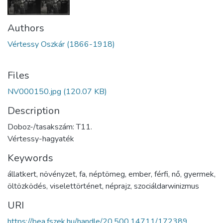
Authors
Vértessy Oszkár (1866-1918)
Files
NV000150.jpg
(120.07 KB)
Description
Doboz-/tasakszám: T11.
Vértessy-hagyaték
Keywords
állatkert
,
növényzet
,
fa
,
néptömeg
,
ember
,
férfi
,
nő
,
gyermek
,
öltözködés
,
viselettörténet
,
néprajz
,
szociáldarwinizmus
URI
https://bea.fszek.hu/handle/20.500.14711/172389