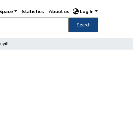
DSpace
Statistics
About us
Log In
Search
yílt