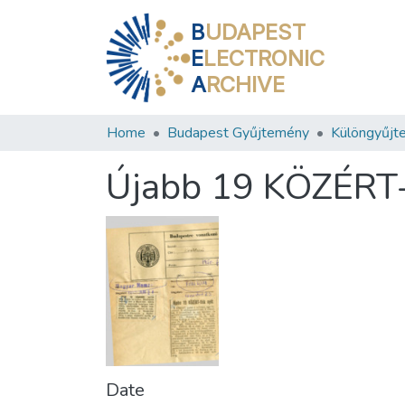
B
UDAPEST
E
LECTRONIC
A
RCHIVE
Home
Budapest Gyűjtemény
Különgyűjt
Újabb 19 KÖZÉRT-f
Date