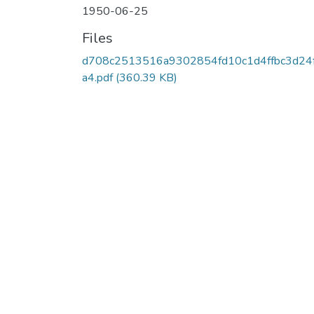
1950-06-25
Files
d708c2513516a9302854fd10c1d4ffbc3d24
a4.pdf
(360.39 KB)