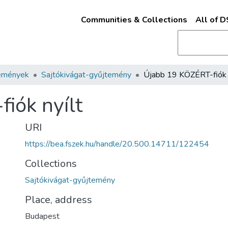
Communities & Collections
All of 
emények
Sajtókivágat-gyűjtemény
Újabb 19 KÖZÉRT-fiók n
iók nyílt
URI
https://bea.fszek.hu/handle/20.500.14711/122454
Collections
Sajtókivágat-gyűjtemény
Place, address
Budapest