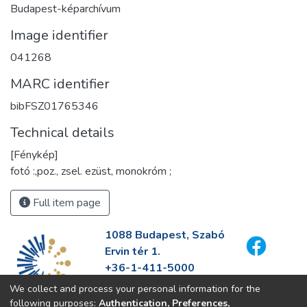
Budapest-képarchívum
Image identifier
041268
MARC identifier
bibFSZ01765346
Technical details
[Fénykép]
fotó :,poz., zsel. ezüst, monokróm ;
Full item page
1088 Budapest, Szabó
Ervin tér 1.
+36-1-411-5000
info@fszek.hu
We collect and process your personal information for the
https://fszek.hu
following purposes:
Authentication, Preferences,