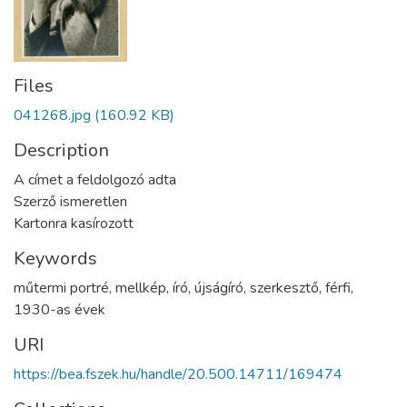
Files
041268.jpg
(160.92 KB)
Description
A címet a feldolgozó adta
Szerző ismeretlen
Kartonra kasírozott
Keywords
műtermi portré
,
mellkép
,
író
,
újságíró
,
szerkesztő
,
férfi
,
1930-as évek
URI
https://bea.fszek.hu/handle/20.500.14711/169474