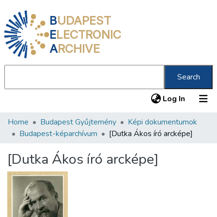
B
UDAPEST
E
LECTRONIC
A
RCHIVE
Search
(current
Log In
Home
Budapest Gyűjtemény
Képi dokumentumok
Communities & Collections
Budapest-képarchívum
[Dutka Ákos író arcképe]
All of DSpace
[Dutka Ákos író arcképe]
Statistics
About us