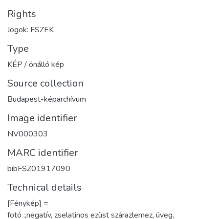
Rights
Jogok: FSZEK
Type
KÉP / önálló kép
Source collection
Budapest-képarchívum
Image identifier
NV000303
MARC identifier
bibFSZ01917090
Technical details
[Fénykép] =
fotó :,negatív, zselatinos ezüst szárazlemez, üveg,