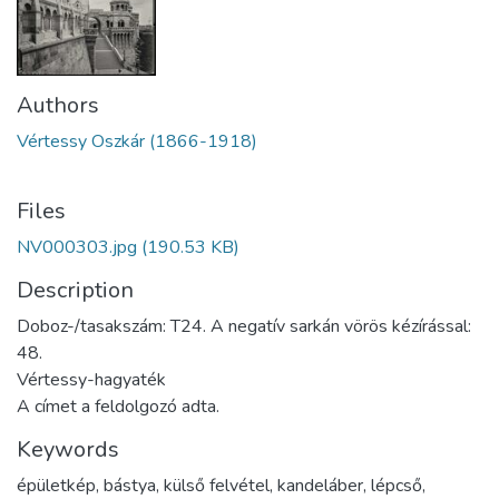
Authors
Vértessy Oszkár (1866-1918)
Files
NV000303.jpg
(190.53 KB)
Description
Doboz-/tasakszám: T24. A negatív sarkán vörös kézírással:
48.
Vértessy-hagyaték
A címet a feldolgozó adta.
Keywords
épületkép
,
bástya
,
külső felvétel
,
kandeláber
,
lépcső
,