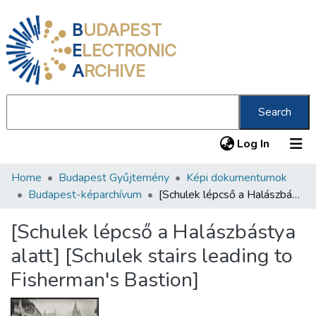
B
UDAPEST
E
LECTRONIC
A
RCHIVE
Search
(current
Log In
Home
Budapest Gyűjtemény
Képi dokumentumok
Communities & Collections
Budapest-képarchívum
[Schulek lépcső a Halászbástya alatt] [Schulek stairs leading to Fisherman's Bastion]
All of DSpace
[Schulek lépcső a Halászbástya
Statistics
alatt] [Schulek stairs leading to
About us
Fisherman's Bastion]