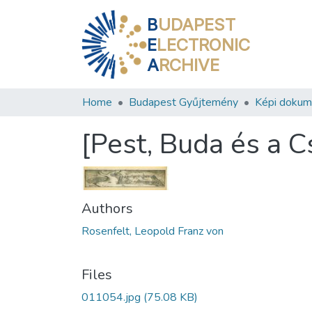
B
UDAPEST
E
LECTRONIC
A
RCHIVE
Home
Budapest Gyűjtemény
Képi doku
[Pest, Buda és a C
Authors
Rosenfelt, Leopold Franz von
Files
011054.jpg
(75.08 KB)