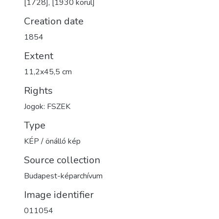
[1728], [1930 körül]
Creation date
1854
Extent
11,2x45,5 cm
Rights
Jogok: FSZEK
Type
KÉP / önálló kép
Source collection
Budapest-képarchívum
Image identifier
011054