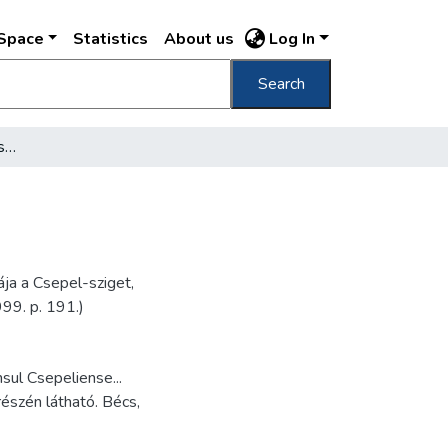
DSpace
Statistics
About us
Log In
Search
[Pest, Buda és a Csepel-sziget ábrázolása]
ja a Csepel-sziget,
99. p. 191.)
sul Csepeliense...
észén látható. Bécs,