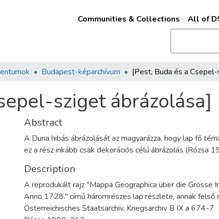
Communities & Collections
All of 
mentumok
Budapest-képarchívum
sepel-sziget ábrázolása]
Abstract
A Duna hibás ábrázolását az magyarázza, hogy lap fő témá
ez a rész inkább csak dekorációs célú ábrázolás (Rózsa 19
Description
A reprodukált rajz "Mappa Geographica über die Grosse In
Anno 1728." című háromrészes lap részlete, annak felső r
Österreichisches Staatsarchiv, Kriegsarchiv B IX a 674-7