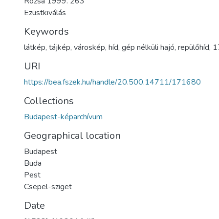
Rózsa 1999. 263
Ezüstkiválás
Keywords
látkép
,
tájkép
,
városkép
,
híd
,
gép nélküli hajó
,
repülőhíd
,
1
URI
https://bea.fszek.hu/handle/20.500.14711/171680
Collections
Budapest-képarchívum
Geographical location
Budapest
Buda
Pest
Csepel-sziget
Date